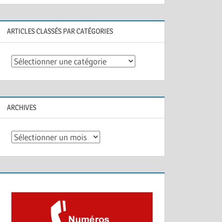
ARTICLES CLASSÉS PAR CATÉGORIES
Articles
classés
par
catégories
ARCHIVES
Archives