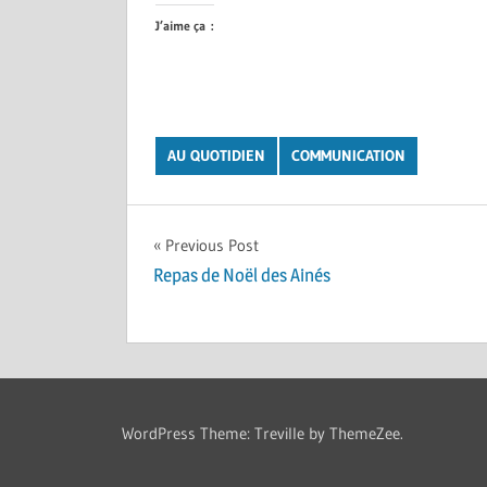
J’aime ça :
AU QUOTIDIEN
COMMUNICATION
Navigation
Previous Post
Repas de Noël des Ainés
de
l’article
WordPress Theme: Treville by ThemeZee.