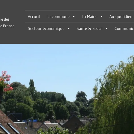
Accueil
La commune
La Mairie
Au quotidien
re des
e France
Secteur économique
Santé & social
Communica